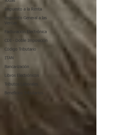
Todas
Impuesto a la Renta
Impuesto General a las
Ventas
Facturación Electrónica
CDI - Doble Imposición
Código Tributario
ITAN
Bancarización
Libros Electrónicos
Tributos Laborales
Beneficios Tributarios