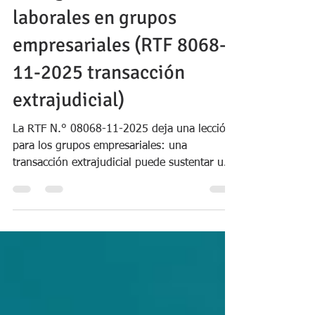
extrajudiciales que
extinguen controversias
laborales en grupos
empresariales (RTF 8068-
11-2025 transacción
extrajudicial)
La RTF N.° 08068-11-2025 deja una lección
para los grupos empresariales: una
transacción extrajudicial puede sustentar un
gasto deducible, pero el pago debe
corresponder al contribuyente que obtiene el
beneficio real de evitar el conflicto. Si el
acuerdo también beneficia a una empresa
vinculada, SUNAT puede calificar parte del