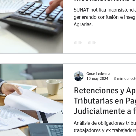
EsSalud
SUNAT notifica inconsistenci
generando confusión e inseg
Agrarias.
Omar Ledesma
10 may 2024
3 min de lect
Retenciones y Ap
Tributarias en P
Judicialmente a 
Trabajadores y E
Análisis de obligaciones tribu
trabajadores y ex trabajador