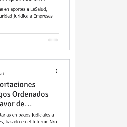
as en aportes a EsSalud,
uridad jurídica a Empresas
ura
ortaciones
agos Ordenados
favor de
x Trabajadores
tarias en pagos judiciales a
es, basado en el Informe Nro.