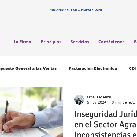
GUIANDO EL ÉXITO EMPRESARIAL
La Firma
Principios
Servicios
Contáctenos
B
puesto General a las Ventas
Facturación Electrónica
CDI
Bancarización
Libros Electrónicos
Tributos Laborales
Omar Ledesma
5 nov 2024
3 min de lectu
Inseguridad Jurí
en el Sector Agra
Inconsistencias 