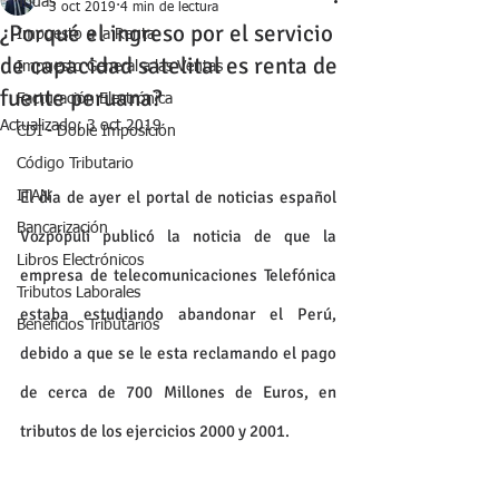
Todas
3 oct 2019
4 min de lectura
¿Porqué el ingreso por el servicio
Impuesto a la Renta
de capacidad satelital es renta de
Impuesto General a las Ventas
fuente peruana?
Facturación Electrónica
Actualizado:
3 oct 2019
CDI - Doble Imposición
Código Tributario
El día de ayer el portal de noticias español 
ITAN
Bancarización
Vozpópuli publicó la noticia de que la 
Libros Electrónicos
empresa de telecomunicaciones Telefónica 
Tributos Laborales
estaba estudiando abandonar el Perú, 
Beneficios Tributarios
debido a que se le esta reclamando el pago 
de cerca de 700 Millones de Euros, en 
tributos de los ejercicios 2000 y 2001.