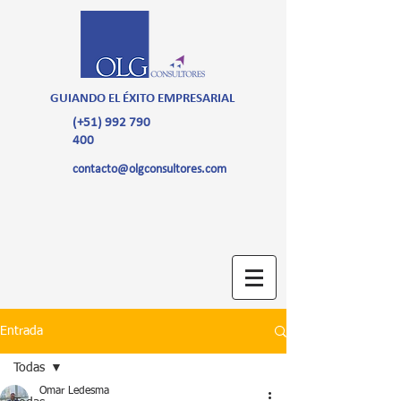
GUIANDO EL ÉXITO EMPRESARIAL
(+51)
992 790
400
contacto@olgconsultores.com
Entrada
Todas
Omar Ledesma