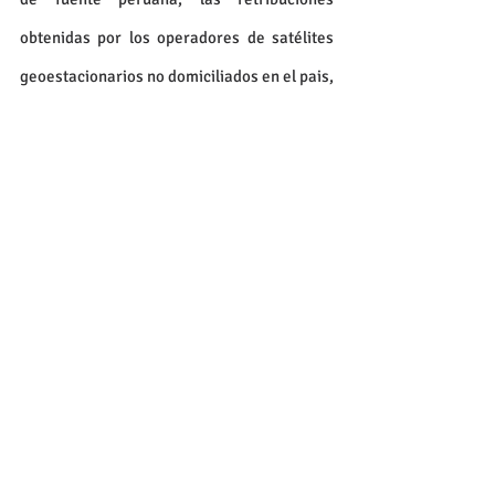
obtenidas por los operadores de satélites 
geoestacionarios no domiciliados en el pais, 
por la provisión del servicio de capacidad 
satelital a empresas de telecomunicaciones 
domiciliadas en el Perú. 
En ese sentido, sabiendo que la SUNAT 
seguirá el mismo criterio de la Corte 
Suprema que favoreció su posición en la 
Casación comentada, sería necesario 
presentar una Consulta Institucional a la 
Administración Tributaria, a fin de que a 