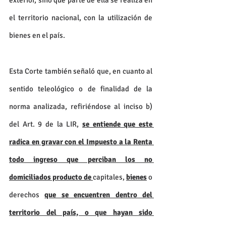
exterior, sino que parte de ella se realiza en 
el territorio nacional, con la utilización de 
bienes en el país.
Esta Corte también señaló que, en cuanto al 
sentido teleológico o de finalidad de la 
norma analizada, refiriéndose al inciso b) 
del Art. 9 de la LIR, 
se entiende que este 
radica en gravar con el Impuesto a la Renta 
todo ingreso que perciban los no 
domiciliados producto de 
capitales, 
bienes
 o 
derechos 
que se encuentren dentro del 
territorio del país, o que hayan sido 