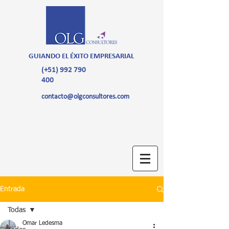
GUIANDO EL ÉXITO EMPRESARIAL
(+51)
992 790
400
contacto@olgconsultores.com
Entrada
Todas
Omar Ledesma