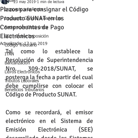
Todas
23 may 2019
1 min de lectura
Plazos para consignar el Código
Impuesto a la Renta
Producto SUNAT en los
Impuesto General a las Ventas
Comprobantes de Pago
Facturación Electrónica
Electrónicos
CDI - Doble Imposición
Actualizado:
17 jun 2019
Código Tributario
Tal como lo establece la 
ITAN
Resolución de Superintendencia 
Bancarización
Nro. 309-2018/SUNAT, se 
Libros Electrónicos
posterga la fecha a partir del cual 
Tributos Laborales
debe cumplirse con colocar el 
Beneficios Tributarios
Código de Producto SUNAT. 
Como se recordará, el emisor 
electrónico en el Sistema de 
Emisión Electrónica (SEE) 