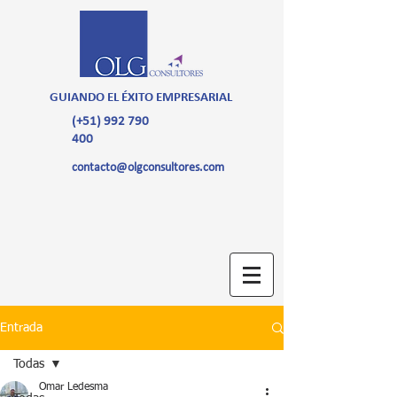
GUIANDO EL ÉXITO EMPRESARIAL
(+51)
992 790
400
contacto@olgconsultores.com
Entrada
Todas
Omar Ledesma