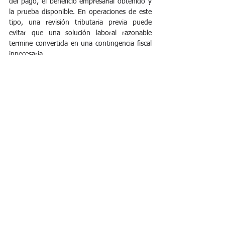
del pago, el beneficio empresarial obtenido y 
la prueba disponible. En operaciones de este 
tipo, una revisión tributaria previa puede 
evitar que una solución laboral razonable 
termine convertida en una contingencia fiscal 
innecesaria.
RTF 8068-11-2025 transacción extrajudicial
#DerechoTributario
#ImpuestoALaRenta
#SUNAT
#TribunalFiscal
#TransacciónExtrajudicial
#ControversiasLaborales
#GastoDeducible
#GruposEmpresariales