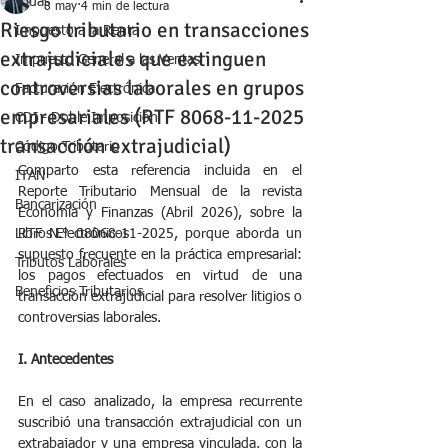
Todas
8 may
4 min de lectura
Riesgo tributario en transacciones
Impuesto a la Renta
extrajudiciales que extinguen
Impuesto General a las Ventas
controversias laborales en grupos
Facturación Electrónica
empresariales (RTF 8068-11-2025
CDI - Doble Imposición
transacción extrajudicial)
Código Tributario
Comparto esta referencia incluida en el 
ITAN
Reporte Tributario Mensual de la revista 
Bancarización
Economía y Finanzas (Abril 2026), sobre la 
Libros Electrónicos
RTF N.° 08068-11-2025, porque aborda un 
supuesto frecuente en la práctica empresarial: 
Tributos Laborales
los pagos efectuados en virtud de una 
Beneficios Tributarios
transacción extrajudicial para resolver litigios o 
controversias laborales.
I. Antecedentes
En el caso analizado, la empresa recurrente 
suscribió una transacción extrajudicial con un 
extrabajador y una empresa vinculada, con la 