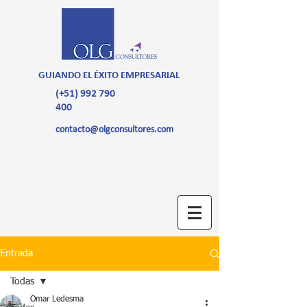
GUIANDO EL ÉXITO EMPRESARIAL
(+51)
992 790
400
contacto@olgconsultores.com
Entrada
Todas
Omar Ledesma