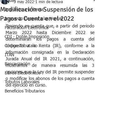
Todas
3 may 2022
1 min de lectura
Modificación o Suspensión de los
Impuesto a la Renta
Pagos a Cuenta en el 2022
Impuesto General a las Ventas
Teniendo en cuenta que, a partir del periodo 
Facturación Electrónica
Marzo 2022 hasta Diciembre 2022 se 
CDI - Doble Imposición
determinarán los pagos a cuenta del 
Código Tributario
Impuesto a la Renta (IR), conforme a la 
información consignada en la Declaración 
ITAN
Jurada Anual del IR 2021, a continuación, 
Bancarización
mostramos de manera resumida las 3 
opciones que la Ley del IR permite suspender 
Libros Electrónicos
o modificar los abonos de los pagos a cuenta 
Tributos Laborales
del ejercicio en curso.
Beneficios Tributarios