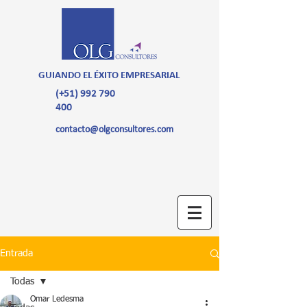
GUIANDO EL ÉXITO EMPRESARIAL
(+51)
992 790
400
contacto@olgconsultores.com
Entrada
Todas
Omar Ledesma