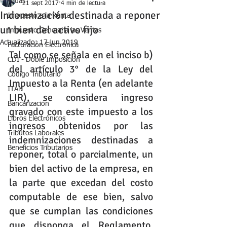
Todas
21 sept 2017
4 min de lectura
Indemnización destinada a reponer
Impuesto a la Renta
un bien del activo fijo
Impuesto General a las Ventas
Actualizado:
17 jun 2019
Facturación Electrónica
Tal como se señala en el inciso b) 
CDI - Doble Imposición
del artículo 3° de la Ley del 
Código Tributario
Impuesto a la Renta (en adelante 
ITAN
LIR), se considera ingreso 
Bancarización
gravado con este impuesto a los 
Libros Electrónicos
ingresos obtenidos por las 
Tributos Laborales
indemnizaciones destinadas a 
Beneficios Tributarios
reponer, total o parcialmente, un 
bien del activo de la empresa, en 
la parte que excedan del costo 
computable de ese bien, salvo 
que se cumplan las condiciones 
que disponga el Reglamento, 