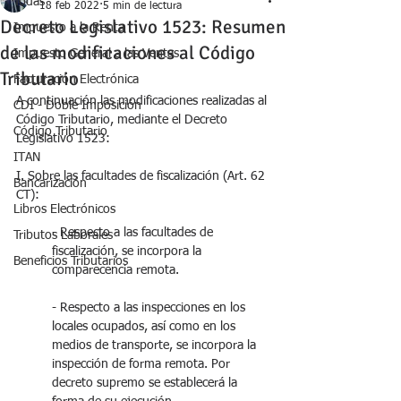
Todas
18 feb 2022
5 min de lectura
Decreto Legislativo 1523: Resumen
Impuesto a la Renta
de las modificaciones al Código
Impuesto General a las Ventas
Tributario
Facturación Electrónica
A continuación las modificaciones realizadas al 
CDI - Doble Imposición
Código Tributario, mediante el Decreto 
Código Tributario
Legislativo 1523:
ITAN
I. Sobre las facultades de fiscalización (Art. 62 
Bancarización
CT):
Libros Electrónicos
- Respecto a las facultades de 
Tributos Laborales
fiscalización, se incorpora la 
Beneficios Tributarios
comparecencia remota.
- Respecto a las inspecciones en los 
locales ocupados, así como en los 
medios de transporte, se incorpora la 
inspección de forma remota. Por 
decreto supremo se establecerá la 