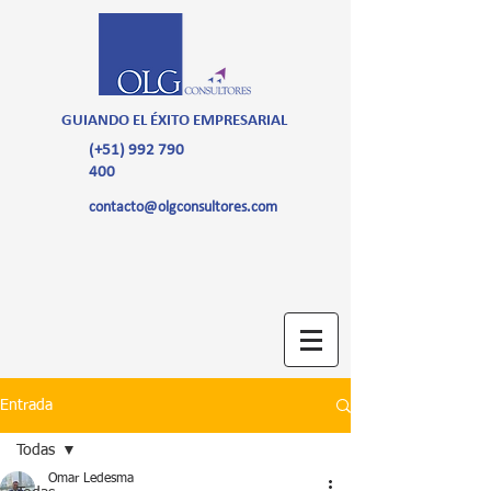
GUIANDO EL ÉXITO EMPRESARIAL
(+51)
992 790
400
contacto@olgconsultores.com
Entrada
Todas
Omar Ledesma